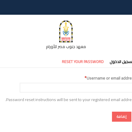
معهد جنوب مصر للأورام
تبويبات
سجيل الدخول
RESET YOUR PASSWORD
أساسية
Username or email addre
Password reset instructions will be sent to your registered email addre