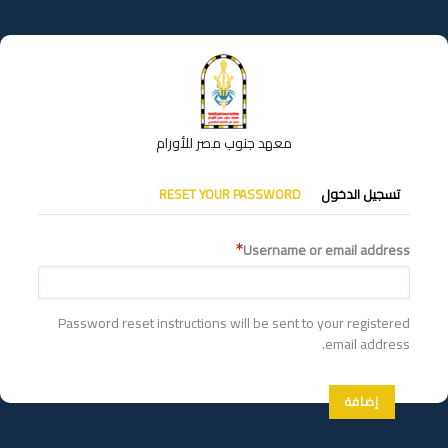
تجاوز
إلى
المحتوى
الرئيسي
معهد جنوب مصر للأورام
التبويبات
تسجيل الدخول
RESET YOUR PASSWORD
الأساسية
Username or email address
Password reset instructions will be sent to your registered
email address.