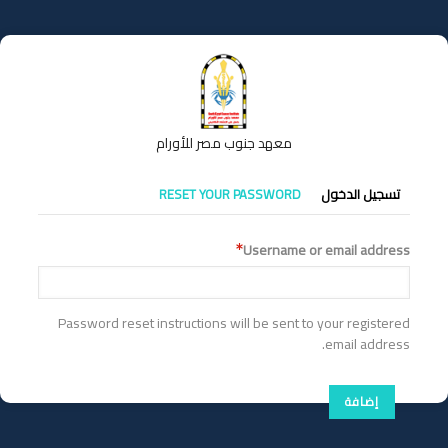
تجاوز
إلى
المحتوى
الرئيسي
معهد جنوب مصر للأورام
التبويبات
تسجيل الدخول
RESET YOUR PASSWORD
الأساسية
Username or email address
Password reset instructions will be sent to your registered
email address.