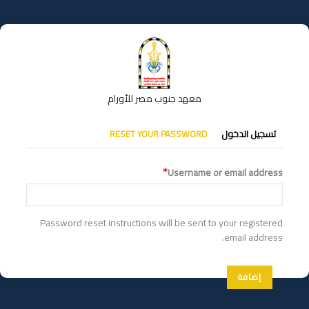
تجاوز
إلى
المحتوى
الرئيسي
معهد جنوب مصر للأورام
التبويبات
تسجيل الدخول
RESET YOUR PASSWORD
الأساسية
Username or email address
Password reset instructions will be sent to your registered
email address.