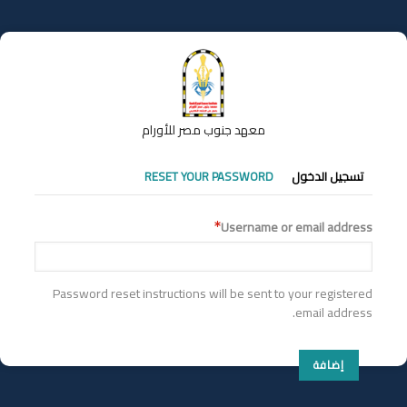
تجاوز
إلى
المحتوى
الرئيسي
معهد جنوب مصر للأورام
التبويبات
تسجيل الدخول
RESET YOUR PASSWORD
الأساسية
Username or email address
Password reset instructions will be sent to your registered
email address.