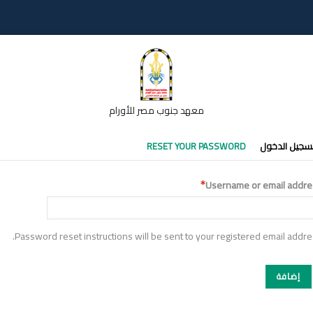
معهد جنوب مصر للأورام
تبويبات
سجيل الدخول
RESET YOUR PASSWORD
أساسية
Username or email addre
Password reset instructions will be sent to your registered email addre