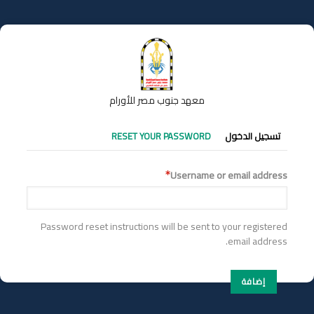
تجاوز
إلى
المحتوى
الرئيسي
معهد جنوب مصر للأورام
التبويبات
تسجيل الدخول
RESET YOUR PASSWORD
الأساسية
Username or email address
Password reset instructions will be sent to your registered
email address.