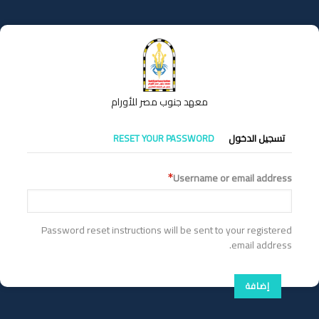
تجاوز
إلى
المحتوى
الرئيسي
معهد جنوب مصر للأورام
التبويبات
تسجيل الدخول
RESET YOUR PASSWORD
الأساسية
Username or email address
Password reset instructions will be sent to your registered
email address.