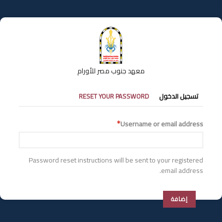
تجاوز
إلى
المحتوى
الرئيسي
معهد جنوب مصر للأورام
التبويبات
تسجيل الدخول
RESET YOUR PASSWORD
الأساسية
Username or email address
Password reset instructions will be sent to your registered
email address.