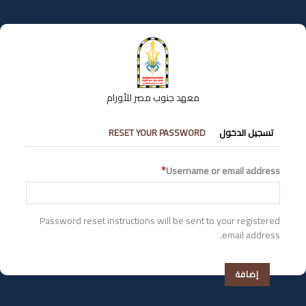
تجاوز
إلى
المحتوى
الرئيسي
معهد جنوب مصر للأورام
التبويبات
تسجيل الدخول
RESET YOUR PASSWORD
الأساسية
Username or email address
Password reset instructions will be sent to your registered
email address.