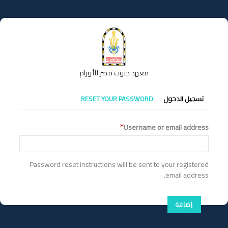
تجاوز
إلى
المحتوى
الرئيسي
معهد جنوب مصر للأورام
التبويبات
تسجيل الدخول
RESET YOUR PASSWORD
الأساسية
Username or email address
Password reset instructions will be sent to your registered
email address.