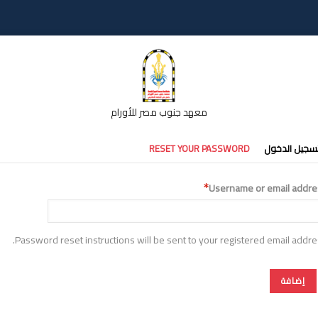
معهد جنوب مصر للأورام
تبويبات
سجيل الدخول
RESET YOUR PASSWORD
أساسية
Username or email addre
Password reset instructions will be sent to your registered email addre