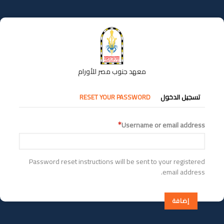
تجاوز
إلى
المحتوى
الرئيسي
معهد جنوب مصر للأورام
التبويبات
تسجيل الدخول
RESET YOUR PASSWORD
الأساسية
Username or email address
Password reset instructions will be sent to your registered
email address.