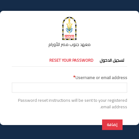
تجاوز
إلى
المحتوى
الرئيسي
معهد جنوب مصر للأورام
التبويبات
تسجيل الدخول
RESET YOUR PASSWORD
الأساسية
Username or email address
Password reset instructions will be sent to your registered
email address.