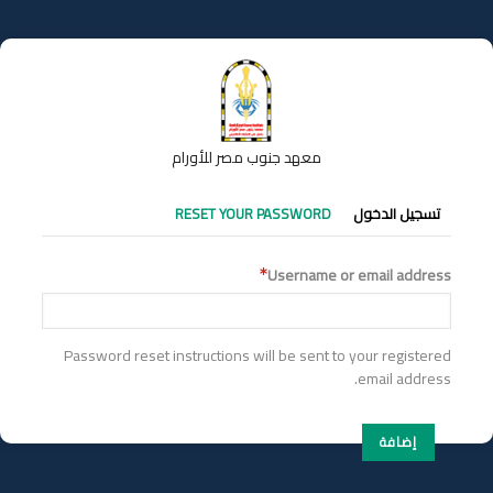
تجاوز
إلى
المحتوى
الرئيسي
معهد جنوب مصر للأورام
التبويبات
تسجيل الدخول
RESET YOUR PASSWORD
الأساسية
Username or email address
Password reset instructions will be sent to your registered
email address.