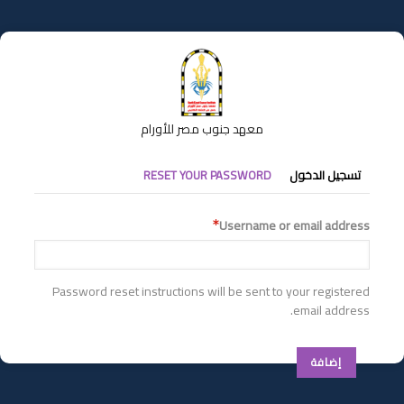
تجاوز
إلى
المحتوى
الرئيسي
معهد جنوب مصر للأورام
التبويبات
تسجيل الدخول
RESET YOUR PASSWORD
الأساسية
Username or email address
Password reset instructions will be sent to your registered
email address.