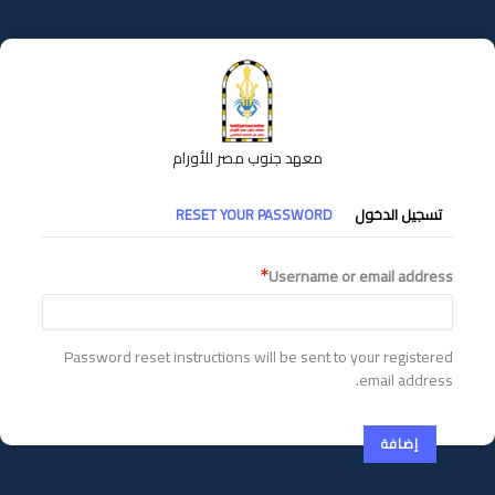
تجاوز
إلى
المحتوى
الرئيسي
معهد جنوب مصر للأورام
التبويبات
تسجيل الدخول
RESET YOUR PASSWORD
الأساسية
Username or email address
Password reset instructions will be sent to your registered
email address.