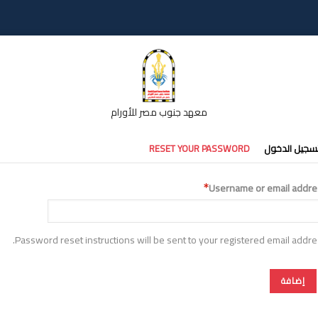
معهد جنوب مصر للأورام
تبويبات
سجيل الدخول
RESET YOUR PASSWORD
أساسية
Username or email addre
Password reset instructions will be sent to your registered email addre