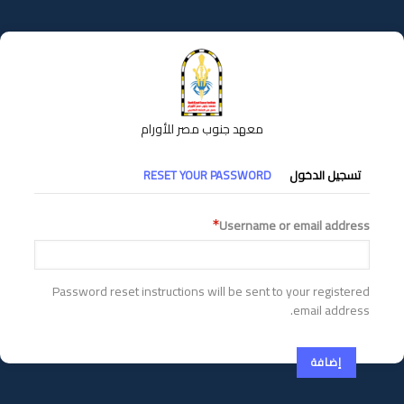
تجاوز
إلى
المحتوى
الرئيسي
معهد جنوب مصر للأورام
التبويبات
تسجيل الدخول
RESET YOUR PASSWORD
الأساسية
Username or email address
Password reset instructions will be sent to your registered
email address.