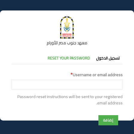
تجاوز
إلى
المحتوى
الرئيسي
معهد جنوب مصر للأورام
التبويبات
تسجيل الدخول
RESET YOUR PASSWORD
الأساسية
Username or email address
Password reset instructions will be sent to your registered
email address.