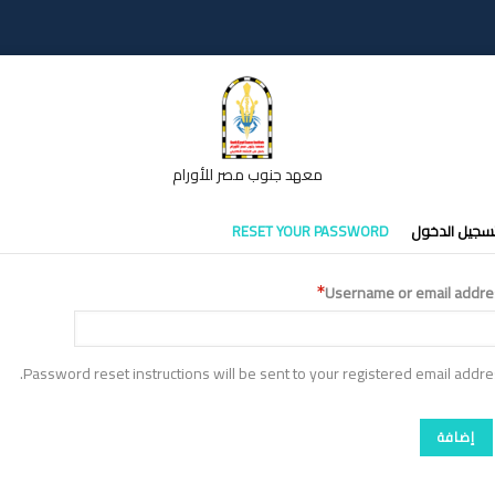
معهد جنوب مصر للأورام
تبويبات
سجيل الدخول
RESET YOUR PASSWORD
أساسية
Username or email addre
Password reset instructions will be sent to your registered email addre