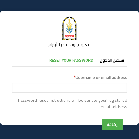
تجاوز
إلى
المحتوى
الرئيسي
معهد جنوب مصر للأورام
التبويبات
تسجيل الدخول
RESET YOUR PASSWORD
الأساسية
Username or email address
Password reset instructions will be sent to your registered
email address.