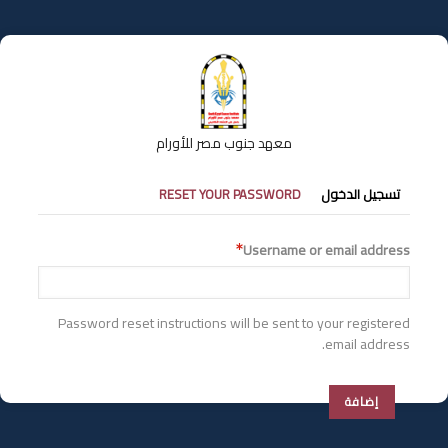
تجاوز
إلى
المحتوى
الرئيسي
معهد جنوب مصر للأورام
التبويبات
تسجيل الدخول
RESET YOUR PASSWORD
الأساسية
Username or email address
Password reset instructions will be sent to your registered
email address.