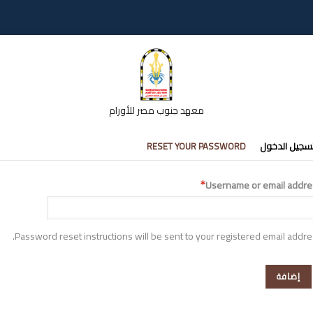
معهد جنوب مصر للأورام
تبويبات
سجيل الدخول
RESET YOUR PASSWORD
أساسية
Username or email addre
Password reset instructions will be sent to your registered email addre