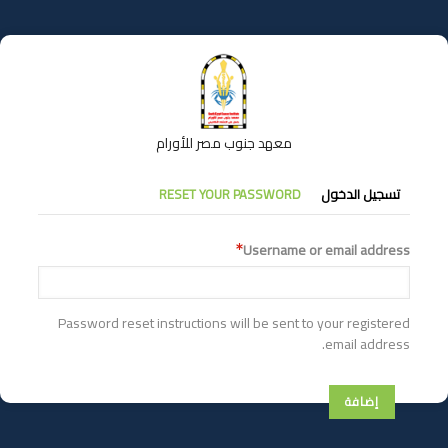
تجاوز
إلى
المحتوى
الرئيسي
معهد جنوب مصر للأورام
التبويبات
تسجيل الدخول
RESET YOUR PASSWORD
الأساسية
Username or email address
Password reset instructions will be sent to your registered
email address.