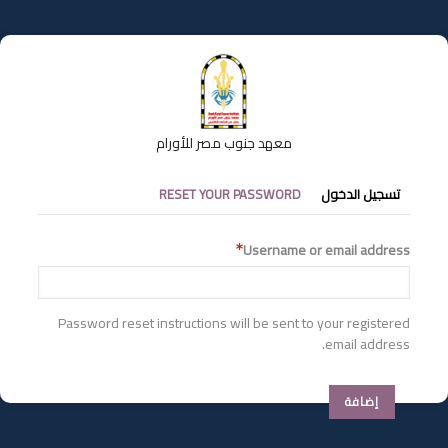
تجاوز
إلى
المحتوى
الرئيسي
معهد جنوب مصر للأورام
التبويبات
تسجيل الدخول
RESET YOUR PASSWORD
الأساسية
Username or email address
Password reset instructions will be sent to your registered
email address.