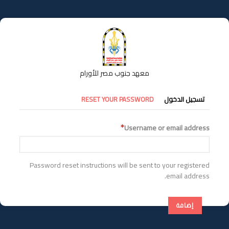
تجاوز
إلى
المحتوى
الرئيسي
معهد جنوب مصر للأورام
التبويبات
تسجيل الدخول
RESET YOUR PASSWORD
الأساسية
Username or email address
Password reset instructions will be sent to your registered
email address.