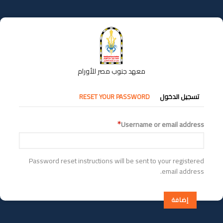
تجاوز
إلى
المحتوى
الرئيسي
معهد جنوب مصر للأورام
التبويبات
تسجيل الدخول
RESET YOUR PASSWORD
الأساسية
Username or email address
Password reset instructions will be sent to your registered
email address.