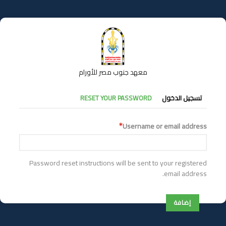
تجاوز
إلى
المحتوى
الرئيسي
معهد جنوب مصر للأورام
التبويبات
تسجيل الدخول
RESET YOUR PASSWORD
الأساسية
Username or email address
Password reset instructions will be sent to your registered
email address.