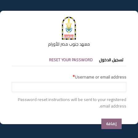
تجاوز
إلى
المحتوى
الرئيسي
معهد جنوب مصر للأورام
التبويبات
تسجيل الدخول
RESET YOUR PASSWORD
الأساسية
Username or email address
Password reset instructions will be sent to your registered
email address.