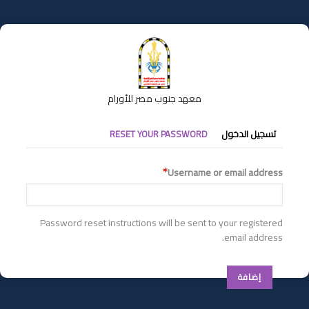
تجاوز
إلى
المحتوى
الرئيسي
معهد جنوب مصر للأورام
التبويبات
تسجيل الدخول
RESET YOUR PASSWORD
الأساسية
Username or email address
Password reset instructions will be sent to your registered
email address.