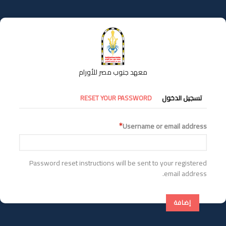
تجاوز
إلى
المحتوى
الرئيسي
معهد جنوب مصر للأورام
التبويبات
تسجيل الدخول
RESET YOUR PASSWORD
الأساسية
Username or email address
Password reset instructions will be sent to your registered
email address.