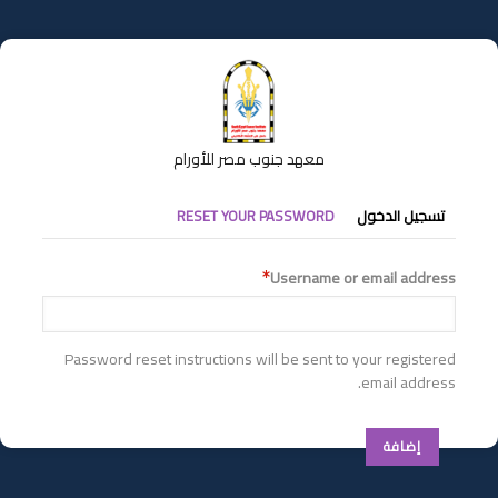
تجاوز
إلى
المحتوى
الرئيسي
معهد جنوب مصر للأورام
التبويبات
تسجيل الدخول
RESET YOUR PASSWORD
الأساسية
Username or email address
Password reset instructions will be sent to your registered
email address.