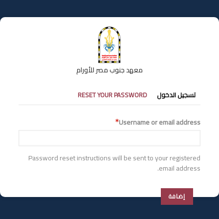
تجاوز
إلى
المحتوى
الرئيسي
معهد جنوب مصر للأورام
التبويبات
تسجيل الدخول
RESET YOUR PASSWORD
الأساسية
Username or email address
Password reset instructions will be sent to your registered
email address.