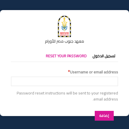
تجاوز
إلى
المحتوى
الرئيسي
معهد جنوب مصر للأورام
التبويبات
تسجيل الدخول
RESET YOUR PASSWORD
الأساسية
Username or email address
Password reset instructions will be sent to your registered
email address.