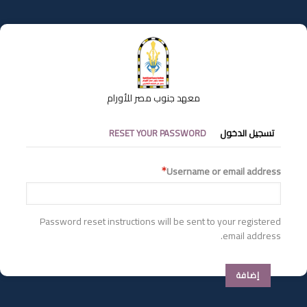
تجاوز
إلى
المحتوى
الرئيسي
معهد جنوب مصر للأورام
التبويبات
تسجيل الدخول
RESET YOUR PASSWORD
الأساسية
Username or email address
Password reset instructions will be sent to your registered
email address.