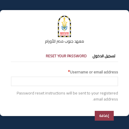
تجاوز
إلى
المحتوى
الرئيسي
معهد جنوب مصر للأورام
التبويبات
تسجيل الدخول
RESET YOUR PASSWORD
الأساسية
Username or email address
Password reset instructions will be sent to your registered
email address.