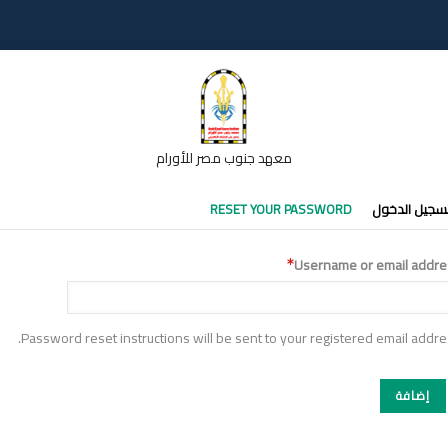
معهد جنوب مصر للأورام
تبويبات
سجيل الدخول
RESET YOUR PASSWORD
أساسية
Username or email addre
Password reset instructions will be sent to your registered email addre