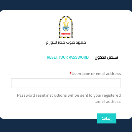
تجاوز
إلى
المحتوى
الرئيسي
معهد جنوب مصر للأورام
التبويبات
تسجيل الدخول
RESET YOUR PASSWORD
الأساسية
Username or email address
Password reset instructions will be sent to your registered
email address.