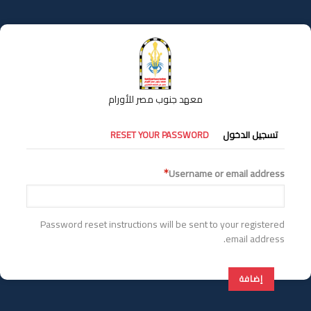
تجاوز
إلى
المحتوى
الرئيسي
معهد جنوب مصر للأورام
التبويبات
تسجيل الدخول
RESET YOUR PASSWORD
الأساسية
Username or email address
Password reset instructions will be sent to your registered
email address.