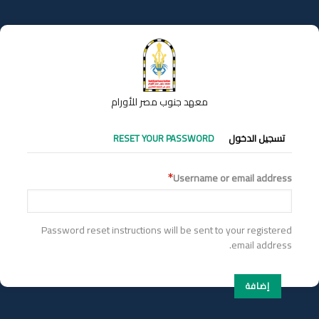
تجاوز
إلى
المحتوى
الرئيسي
معهد جنوب مصر للأورام
التبويبات
تسجيل الدخول
RESET YOUR PASSWORD
الأساسية
Username or email address
Password reset instructions will be sent to your registered
email address.