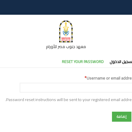
معهد جنوب مصر للأورام
تبويبات
سجيل الدخول
RESET YOUR PASSWORD
أساسية
Username or email addre
Password reset instructions will be sent to your registered email addre