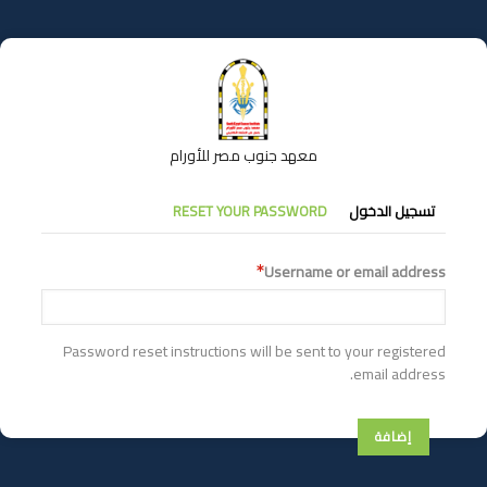
تجاوز
إلى
المحتوى
الرئيسي
معهد جنوب مصر للأورام
التبويبات
تسجيل الدخول
RESET YOUR PASSWORD
الأساسية
Username or email address
Password reset instructions will be sent to your registered
email address.