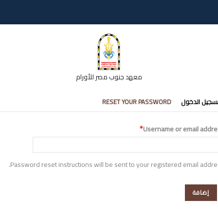
معهد جنوب مصر للأورام
تبويبات
سجيل الدخول
RESET YOUR PASSWORD
أساسية
Username or email addre
Password reset instructions will be sent to your registered email addre