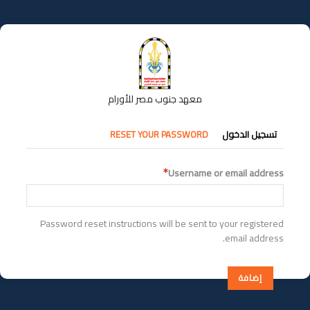
تجاوز
إلى
المحتوى
الرئيسي
معهد جنوب مصر للأورام
التبويبات
تسجيل الدخول
RESET YOUR PASSWORD
الأساسية
Username or email address
Password reset instructions will be sent to your registered
email address.