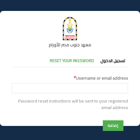
تجاوز
إلى
المحتوى
الرئيسي
معهد جنوب مصر للأورام
التبويبات
تسجيل الدخول
RESET YOUR PASSWORD
الأساسية
Username or email address
Password reset instructions will be sent to your registered
email address.