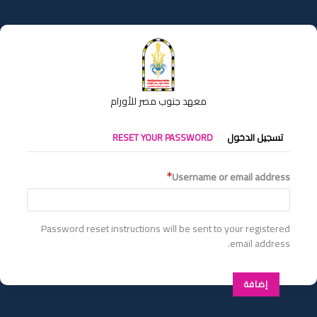
تجاوز
إلى
المحتوى
الرئيسي
معهد جنوب مصر للأورام
التبويبات
تسجيل الدخول
RESET YOUR PASSWORD
الأساسية
Username or email address
Password reset instructions will be sent to your registered
email address.