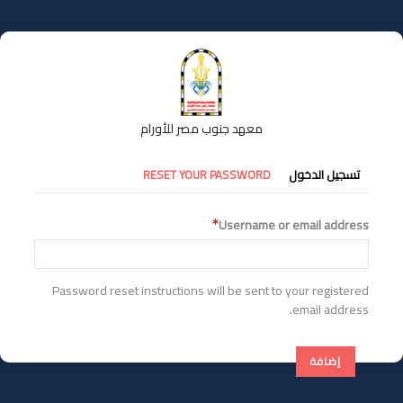
تجاوز
إلى
المحتوى
الرئيسي
معهد جنوب مصر للأورام
التبويبات
تسجيل الدخول
RESET YOUR PASSWORD
الأساسية
Username or email address
Password reset instructions will be sent to your registered
email address.