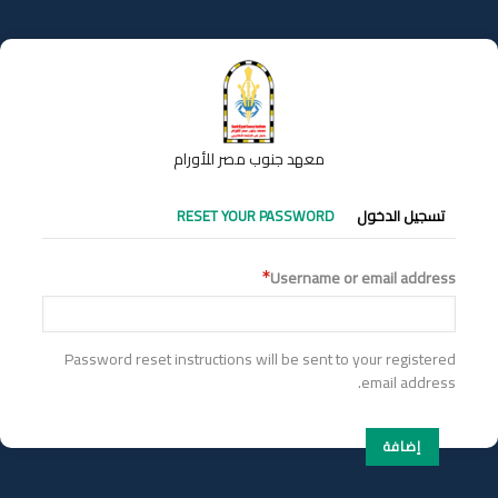
تجاوز
إلى
المحتوى
الرئيسي
معهد جنوب مصر للأورام
التبويبات
تسجيل الدخول
RESET YOUR PASSWORD
الأساسية
Username or email address
Password reset instructions will be sent to your registered
email address.