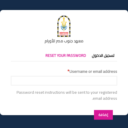
تجاوز
إلى
المحتوى
الرئيسي
معهد جنوب مصر للأورام
التبويبات
تسجيل الدخول
RESET YOUR PASSWORD
الأساسية
Username or email address
Password reset instructions will be sent to your registered
email address.